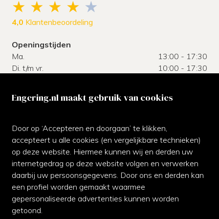
4,0
Klantenbeoordeling
Openingstijden
Ma.
13:00 - 17:30
Di. t/m vr.
10:00 - 17:30
Za.
10:00 - 17:00
Zo.
gesloten
Engering.nl maakt gebruik van cookies
Klantenservice
Door op ‘Accepteren en doorgaan’ te klikken,
Neem gerust contact met ons op of kom langs bij de
accepteert u alle cookies (en vergelijkbare technieken)
winkel.
op deze website. Hiermee kunnen wij en derden uw
internetgedrag op deze website volgen en verwerken
070-3542811
daarbij uw persoonsgegevens. Door ons en derden kan
een profiel worden gemaakt waarmee
Whatsapp ons
gepersonaliseerde advertenties kunnen worden
Facebook
getoond.