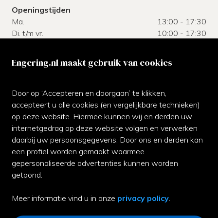
Openingstijden
Ma.
13:00 - 17:30
Di. t/m vr.
10:00 - 17:30
Za.
10:00 - 17:00
Zo.
gesloten
Engering.nl maakt gebruik van cookies
Klantenservice
Door op ‘Accepteren en doorgaan’ te klikken,
Neem gerust contact met ons op of kom langs bij de
accepteert u alle cookies (en vergelijkbare technieken)
winkel.
op deze website. Hiermee kunnen wij en derden uw
internetgedrag op deze website volgen en verwerken
070-3542811
daarbij uw persoonsgegevens. Door ons en derden kan
een profiel worden gemaakt waarmee
Whatsapp ons
gepersonaliseerde advertenties kunnen worden
Facebook
getoond.
Contact
Meer informatie vind u in onze
privacy policy
.
Garantie