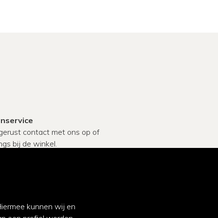
enservice
erust contact met ons op of
gs bij de winkel.
70-3542811
hatsapp ons
acebook
 Hiermee kunnen wij en