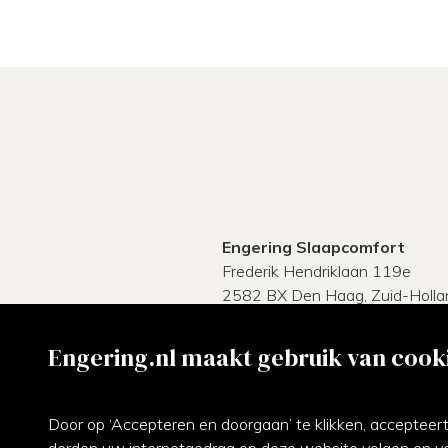
Engering Slaapcomfort
Frederik Hendriklaan 119e
2582 BX
Den Haag,
Zuid-Holla
Route naar de winkel
Engering.nl maakt gebruik van cook
4,0
Klantenbeoordeling
Door op ‘Accepteren en doorgaan’ te klikken, accepteert