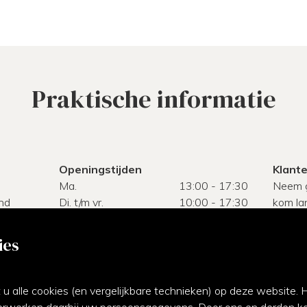
Praktische informatie
Openingstijden
Klant
Ma.
13:00 - 17:30
Neem g
nd
Di. t/m vr.
10:00 - 17:30
kom lan
Za.
10:00 - 17:00
0
Zo.
gesloten
ies
W
F
 u alle cookies (en vergelijkbare technieken) op deze website.