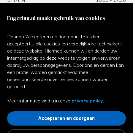
Di. t/m vr.
10:00 - 17:30
Za.
10:00 - 17:00
Zo.
gesloten
Engering.nl maakt gebruik van cookies
Klantenservice
Door op ‘Accepteren en doorgaan’ te klikken,
Neem gerust contact met ons op of kom langs bij de
accepteert u alle cookies (en vergelijkbare technieken)
winkel.
op deze website. Hiermee kunnen wij en derden uw
internetgedrag op deze website volgen en verwerken
070-3542811
daarbij uw persoonsgegevens. Door ons en derden kan
een profiel worden gemaakt waarmee
Whatsapp ons
gepersonaliseerde advertenties kunnen worden
Facebook
getoond.
Contact
Meer informatie vind u in onze
privacy policy
.
Garantie
Accepteren en doorgaan