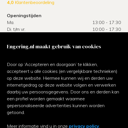
4,0
Klantenbeoordeling
Openingstijden
Ma.
13:00 - 17:30
Di. t/m vr.
10:00 - 17:30
Za.
10:00 - 17:00
Zo.
gesloten
Engering.nl maakt gebruik van cookies
Klantenservice
Door op ‘Accepteren en doorgaan’ te klikken,
Neem gerust contact met ons op of kom langs bij de
accepteert u alle cookies (en vergelijkbare technieken)
winkel.
op deze website. Hiermee kunnen wij en derden uw
internetgedrag op deze website volgen en verwerken
070-3542811
daarbij uw persoonsgegevens. Door ons en derden kan
een profiel worden gemaakt waarmee
Whatsapp ons
gepersonaliseerde advertenties kunnen worden
Facebook
getoond.
Contact
Meer informatie vind u in onze
privacy policy
.