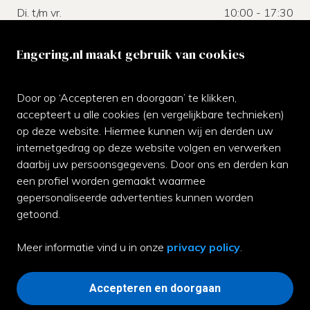
Di. t/m vr.
10:00 - 17:30
Za.
10:00 - 17:00
Zo.
gesloten
Engering.nl maakt gebruik van cookies
Klantenservice
Door op ‘Accepteren en doorgaan’ te klikken,
Neem gerust contact met ons op of kom langs bij de
accepteert u alle cookies (en vergelijkbare technieken)
winkel.
op deze website. Hiermee kunnen wij en derden uw
internetgedrag op deze website volgen en verwerken
070-3542811
daarbij uw persoonsgegevens. Door ons en derden kan
een profiel worden gemaakt waarmee
Whatsapp ons
gepersonaliseerde advertenties kunnen worden
Facebook
getoond.
Contact
Meer informatie vind u in onze
privacy policy
.
Garantie
Accepteren en doorgaan