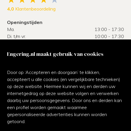
4,0
Klantenbeoordeling
Openingstijden
Ma.
13:00 - 17:30
Di. t/m vr.
10:00 - 17:30
Za.
10:00 - 17:00
Zo.
gesloten
Engering.nl maakt gebruik van cookies
Klantenservice
Door op ‘Accepteren en doorgaan’ te klikken,
Neem gerust contact met ons op of kom langs bij de
accepteert u alle cookies (en vergelijkbare technieken)
winkel.
op deze website. Hiermee kunnen wij en derden uw
internetgedrag op deze website volgen en verwerken
070-3542811
daarbij uw persoonsgegevens. Door ons en derden kan
een profiel worden gemaakt waarmee
Whatsapp ons
gepersonaliseerde advertenties kunnen worden
Facebook
getoond.